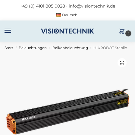
+49 (0) 4101 805 0028
•
info@visiontechnik.de
Deutsch
0
Start
Beleuchtungen
Balkenbeleuchtung
HIKROBOT Stablicht MV-LLDS-H-1200-30-IR850
/
/
/