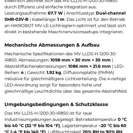
Elektrisch zeichnet sich das MV-LLDS-H-1200-30-IR850
durch Effizienz und einfache Integration aus:
Leistungsaufnahme:
67.7 W
| Anschlusstyp:
Dual-channel
SMR-03V-B
| Kabellänge:
1 m
. Das Licht ist für den Betrieb
an HIKROBOT MV-LE-Lichtreglern optimiert und lässt sich
direkt in bestehende Maschinenvisionssetups integrieren.
Mechanische Abmessungen & Aufbau
Mechanische Spezifikationen des MV-LLDS-H-1200-30-
IR850: Abmessungen:
1098 mm × 30 mm × 30 mm
|
Abstrahlflächenabmessungen:
1086 mm × 21.6 mm
| LED-
Reihen:
4
| Gewicht:
1.92 kg
. Diffusionsplatte (PMMA)
inklusive für gleichmäßigere Lichtverteilung. Die 4-reihige
LED-Anordnung sorgt für besonders hohe und
gleichmäßige Leuchtdichte über das gesamte Abstrahlfeld.
Umgebungsbedingungen & Schutzklasse
Das MV-LLDS-H-1200-30-IR850 ist für raue
Industrieumgebungen ausgelegt: Betriebstemperatur
0 °C
bis 40 °C (32 °F bis 104 °F)
, Lagertemperatur
–20 °C bis 60
°C (–4 °F bis 140 °F)
, Luftfeuchtigkeit
20% RH to 90% RH