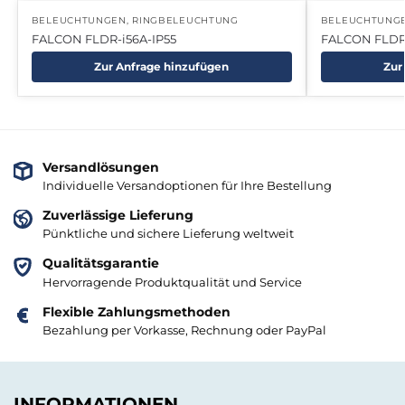
BELEUCHTUNGEN
,
RINGBELEUCHTUNG
BELEUCHTUNG
FALCON FLDR-i56A-IP55
FALCON FLDR
Zur Anfrage hinzufügen
Zur
Versandlösungen
Individuelle Versandoptionen für Ihre Bestellung
Zuverlässige Lieferung
Pünktliche und sichere Lieferung weltweit
Qualitätsgarantie
Hervorragende Produktqualität und Service
Flexible Zahlungsmethoden
Bezahlung per Vorkasse, Rechnung oder PayPal
INFORMATIONEN