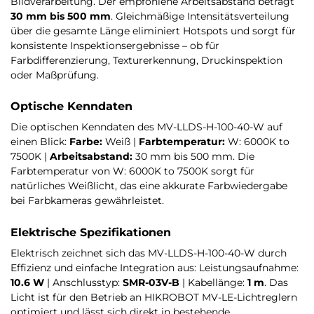
Bildverarbeitung. Der empfohlene Arbeitsabstand beträgt
30 mm bis 500 mm
. Gleichmäßige Intensitätsverteilung
über die gesamte Länge eliminiert Hotspots und sorgt für
konsistente Inspektionsergebnisse – ob für
Farbdifferenzierung, Texturerkennung, Druckinspektion
oder Maßprüfung.
Optische Kenndaten
Die optischen Kenndaten des MV-LLDS-H-100-40-W auf
einen Blick:
Farbe:
Weiß |
Farbtemperatur:
W: 6000K to
7500K |
Arbeitsabstand:
30 mm bis 500 mm. Die
Farbtemperatur von W: 6000K to 7500K sorgt für
natürliches Weißlicht, das eine akkurate Farbwiedergabe
bei Farbkameras gewährleistet.
Elektrische Spezifikationen
Elektrisch zeichnet sich das MV-LLDS-H-100-40-W durch
Effizienz und einfache Integration aus: Leistungsaufnahme:
10.6 W
| Anschlusstyp:
SMR-03V-B
| Kabellänge:
1 m
. Das
Licht ist für den Betrieb an HIKROBOT MV-LE-Lichtreglern
optimiert und lässt sich direkt in bestehende