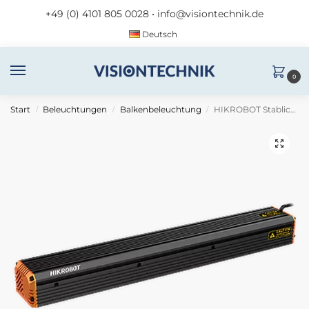
+49 (0) 4101 805 0028
•
info@visiontechnik.de
Deutsch
0
Start
Beleuchtungen
Balkenbeleuchtung
HIKROBOT Stablicht MV-LLDS-H-100-40-W
/
/
/