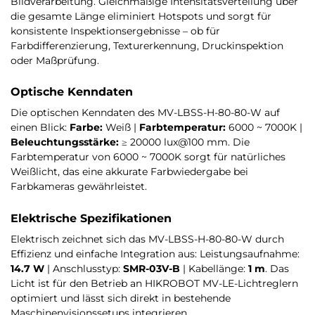
Bildverarbeitung. Gleichmäßige Intensitätsverteilung über
die gesamte Länge eliminiert Hotspots und sorgt für
konsistente Inspektionsergebnisse – ob für
Farbdifferenzierung, Texturerkennung, Druckinspektion
oder Maßprüfung.
Optische Kenndaten
Die optischen Kenndaten des MV-LBSS-H-80-80-W auf
einen Blick:
Farbe:
Weiß |
Farbtemperatur:
6000 ~ 7000K |
Beleuchtungsstärke:
≥ 20000 lux@100 mm. Die
Farbtemperatur von 6000 ~ 7000K sorgt für natürliches
Weißlicht, das eine akkurate Farbwiedergabe bei
Farbkameras gewährleistet.
Elektrische Spezifikationen
Elektrisch zeichnet sich das MV-LBSS-H-80-80-W durch
Effizienz und einfache Integration aus: Leistungsaufnahme:
14.7 W
| Anschlusstyp:
SMR-03V-B
| Kabellänge:
1 m
. Das
Licht ist für den Betrieb an HIKROBOT MV-LE-Lichtreglern
optimiert und lässt sich direkt in bestehende
Maschinenvisionssetups integrieren.