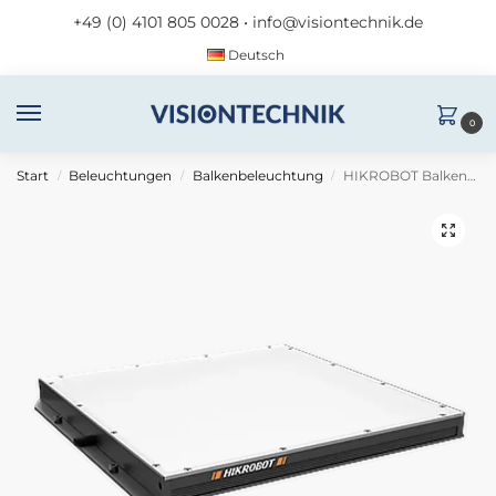
+49 (0) 4101 805 0028
•
info@visiontechnik.de
Deutsch
0
Start
Beleuchtungen
Balkenbeleuchtung
HIKROBOT Balkenlicht MV-LBSS-H-80-80-W
/
/
/