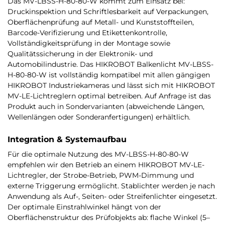
Das MV-LBSS-H-80-80-W kommt zum Einsatz bei:
Druckinspektion und Schriftlesbarkeit auf Verpackungen,
Oberflächenprüfung auf Metall- und Kunststoffteilen,
Barcode-Verifizierung und Etikettenkontrolle,
Vollständigkeitsprüfung in der Montage sowie
Qualitätssicherung in der Elektronik- und
Automobilindustrie. Das HIKROBOT Balkenlicht MV-LBSS-
H-80-80-W ist vollständig kompatibel mit allen gängigen
HIKROBOT Industriekameras und lässt sich mit HIKROBOT
MV-LE-Lichtreglern optimal betreiben. Auf Anfrage ist das
Produkt auch in Sondervarianten (abweichende Längen,
Wellenlängen oder Sonderanfertigungen) erhältlich.
Integration & Systemaufbau
Für die optimale Nutzung des MV-LBSS-H-80-80-W
empfehlen wir den Betrieb an einem HIKROBOT MV-LE-
Lichtregler, der Strobe-Betrieb, PWM-Dimmung und
externe Triggerung ermöglicht. Stablichter werden je nach
Anwendung als Auf-, Seiten- oder Streifenlichter eingesetzt.
Der optimale Einstrahlwinkel hängt von der
Oberflächenstruktur des Prüfobjekts ab: flache Winkel (5–