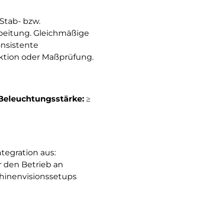
 Stab- bzw.
rbeitung. Gleichmäßige
onsistente
ektion oder Maßprüfung.
Beleuchtungsstärke:
≥
tegration aus:
ür den Betrieb an
chinenvisionssetups