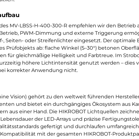
aufbau
g des MV-LBSS-H-400-300-R empfehlen wir den Betrie
e-Betrieb, PWM-Dimmung und externe Triggerung ermögl
, Seiten- oder Streifenlichter eingesetzt. Der optimale
s Prüfobjekts ab: flache Winkel (5–30°) betonen Oberfl
rgen für gleichmäßige Helligkeit und Farbtreue. Im St
zzeitig höhere Lichtintensität genutzt werden – dies v
ei korrekter Anwendung nicht.
ne Vision) gehört zu den weltweit führenden Herstelle
nten und bietet ein durchgängiges Ökosystem aus Kam
lern aus einer Hand. Die HIKROBOT Lichtquellen zeichn
e Lebensdauer der LED-Arrays und präzise Fertigungstole
itätsstandards gefertigt und durchlaufen umfangreich
e Kompatibilität mit der gesamten HIKROBOT-Produktpal