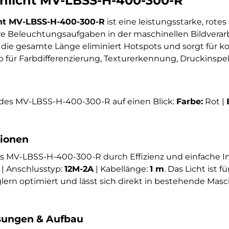
nlicht MV-LBSS-H-400-300-R
ht MV-LBSS-H-400-300-R
ist eine leistungsstarke, rotes
eare Beleuchtungsaufgaben in der maschinellen Bildvera
 die gesamte Länge eliminiert Hotspots und sorgt für k
b für Farbdifferenzierung, Texturerkennung, Druckinsp
des MV-LBSS-H-400-300-R auf einen Blick:
Farbe:
Rot |
tionen
as MV-LBSS-H-400-300-R durch Effizienz und einfache In
| Anschlusstyp:
12M-2A
| Kabellänge:
1 m
. Das Licht ist f
rn optimiert und lässt sich direkt in bestehende Mas
ungen & Aufbau