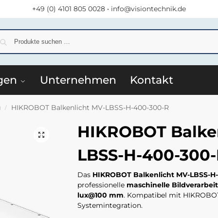
+49 (0) 4101 805 0028
•
info@visiontechnik.de
S
gen
Unternehmen
Kontakt
g
HIKROBOT Balkenlicht MV-LBSS-H-400-300-R
/
HIKROBOT Balken
LBSS-H-400-300
Das
HIKROBOT Balkenlicht MV-LBSS-H
professionelle
maschinelle Bildverarbei
lux@100 mm
. Kompatibel mit HIKROBOT
Systemintegration.