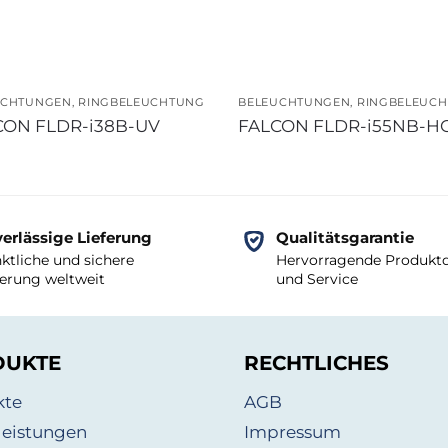
UCHTUNGEN
,
RINGBELEUCHTUNG
BELEUCHTUNGEN
,
RINGBELEUC
CON FLDR-i38B-UV
FALCON FLDR-i55NB-H
erlässige Lieferung
Qualitätsgarantie
ktliche und sichere
Hervorragende Produktq
ferung weltweit
und Service
DUKTE
RECHTLICHES
kte
AGB
leistungen
Impressum