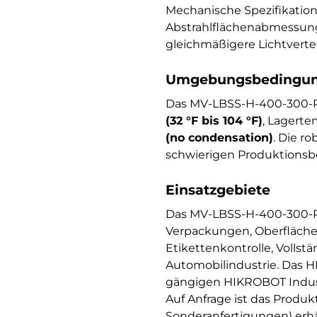
Mechanische Spezifikati
Abstrahlflächenabmessun
gleichmäßigere Lichtverte
Umgebungsbedingung
Das MV-LBSS-H-400-300-R 
(32 °F bis 104 °F)
, Lagert
(no condensation)
. Die r
schwierigen Produktionsb
Einsatzgebiete
Das MV-LBSS-H-400-300-R 
Verpackungen, Oberflächen
Etikettenkontrolle, Vollst
Automobilindustrie. Das H
gängigen HIKROBOT Indust
Auf Anfrage ist das Produ
Sonderanfertigungen) erhäl