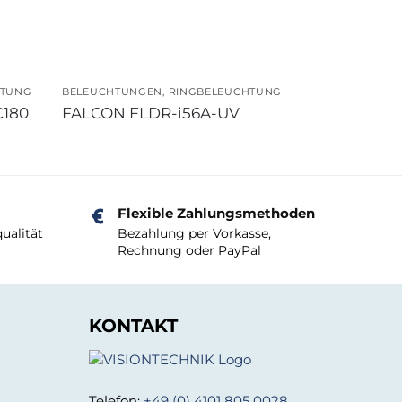
HTUNG
BELEUCHTUNGEN
,
RINGBELEUCHTUNG
C180
FALCON FLDR-i56A-UV
Flexible Zahlungsmethoden
ualität
Bezahlung per Vorkasse,
Rechnung oder PayPal
KONTAKT
Telefon:
+49 (0) 4101 805 0028