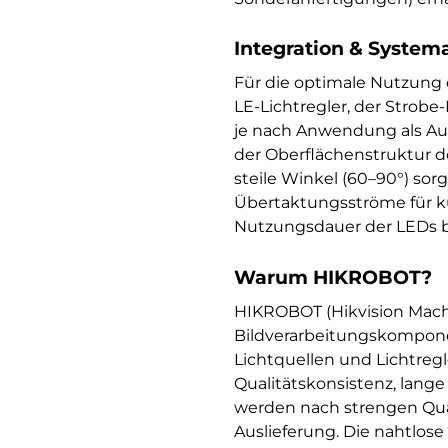
Integration & System
Für die optimale Nutzun
LE-Lichtregler, der Strob
je nach Anwendung als Auf-
der Oberflächenstruktur de
steile Winkel (60–90°) so
Übertaktungsströme für kur
Nutzungsdauer der LEDs b
Warum HIKROBOT?
HIKROBOT (Hikvision Machi
Bildverarbeitungskompone
Lichtquellen und Lichtreg
Qualitätskonsistenz, lang
werden nach strengen Qual
Auslieferung. Die nahtlos