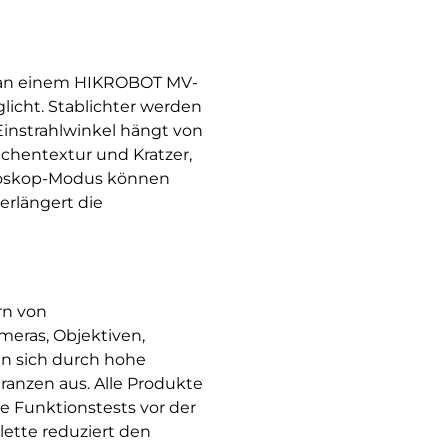
b an einem HIKROBOT MV-
icht. Stablichter werden
 Einstrahlwinkel hängt von
ächentextur und Kratzer,
roboskop-Modus können
erlängert die
rn von
eras, Objektiven,
en sich durch hohe
ranzen aus. Alle Produkte
e Funktionstests vor der
ette reduziert den