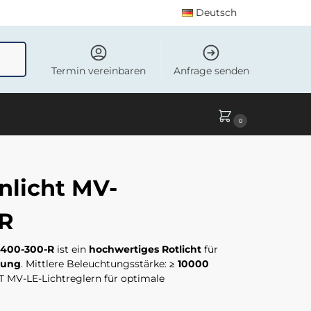
Deutsch
uchen
Termin vereinbaren
Anfrage senden
0
licht MV-
-R
-400-300-R
ist ein
hochwertiges Rotlicht
für
tung
. Mittlere Beleuchtungsstärke:
≥ 10000
 MV-LE-Lichtreglern für optimale