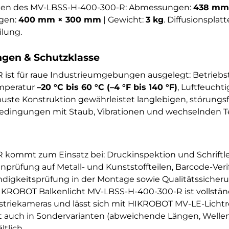
onen des MV-LBSS-H-400-300-R: Abmessungen:
438 mm 
gen:
400 mm × 300 mm
| Gewicht:
3 kg
. Diffusionsplatt
ilung.
en & Schutzklasse
ist für raue Industrieumgebungen ausgelegt: Betrieb
emperatur
–20 °C bis 60 °C (–4 °F bis 140 °F)
, Luftfeucht
obuste Konstruktion gewährleistet langlebigen, störungs
edingungen mit Staub, Vibrationen und wechselnden 
kommt zum Einsatz bei: Druckinspektion und Schriftle
prüfung auf Metall- und Kunststoffteilen, Barcode-Veri
ändigkeitsprüfung in der Montage sowie Qualitätssicheru
IKROBOT Balkenlicht MV-LBSS-H-400-300-R ist vollständ
riekameras und lässt sich mit HIKROBOT MV-LE-Lichtre
kt auch in Sondervarianten (abweichende Längen, Welle
tlich.