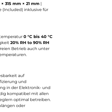
× 315 mm × 21 mm
|
e (Included) inklusive für
stemperatur
0 °C bis 40 °C
igkeit
20% RH to 90% RH
freien Betrieb auch unter
Temperaturen.
sbarkeit auf
fizierung und
ng in der Elektronik- und
ig kompatibel mit allen
glern optimal betreiben.
nlängen oder