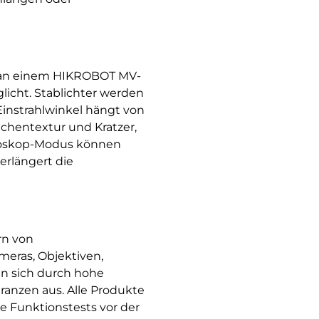
b an einem HIKROBOT MV-
icht. Stablichter werden
 Einstrahlwinkel hängt von
ächentextur und Kratzer,
roboskop-Modus können
erlängert die
rn von
eras, Objektiven,
en sich durch hohe
ranzen aus. Alle Produkte
e Funktionstests vor der