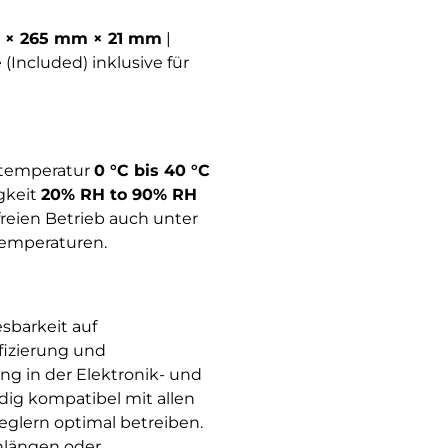
 × 265 mm × 21 mm
|
e (Included) inklusive für
stemperatur
0 °C bis 40 °C
igkeit
20% RH to 90% RH
freien Betrieb auch unter
Temperaturen.
sbarkeit auf
fizierung und
ng in der Elektronik- und
ig kompatibel mit allen
glern optimal betreiben.
nlängen oder