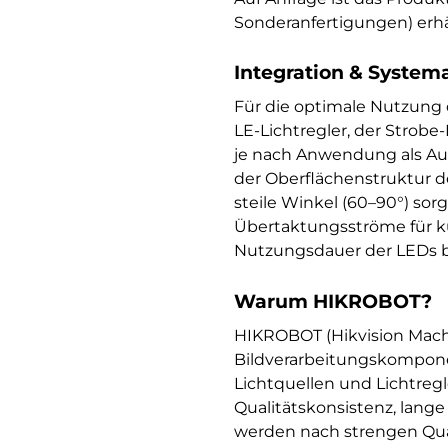
Sonderanfertigungen) erhäl
Integration & System
Für die optimale Nutzun
LE-Lichtregler, der Strob
je nach Anwendung als Auf-
der Oberflächenstruktur de
steile Winkel (60–90°) so
Übertaktungsströme für kur
Nutzungsdauer der LEDs b
Warum HIKROBOT?
HIKROBOT (Hikvision Machi
Bildverarbeitungskompone
Lichtquellen und Lichtreg
Qualitätskonsistenz, lang
werden nach strengen Qual