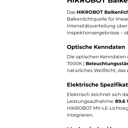
HIKROBOT Balke
Das
HIKROBOT Balkenlic
Balkenlichtquelle für lin
Intensitätsverteilung über
Inspektionsergebnisse – o
Optische Kenndaten
Die optischen Kenndaten 
7000K |
Beleuchtungsstär
natürliches Weißlicht, da
Elektrische Spezifika
Elektrisch zeichnet sich d
Leistungsaufnahme:
89.6
HIKROBOT MV-LE-Lichtregle
integrieren.