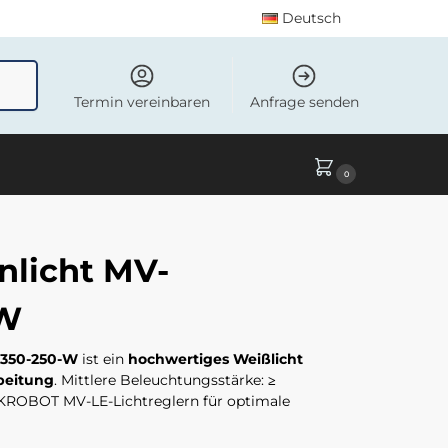
Deutsch
uchen
Termin vereinbaren
Anfrage senden
0
licht MV-
-W
-350-250-W
ist ein
hochwertiges Weißlicht
beitung
. Mittlere Beleuchtungsstärke:
≥
IKROBOT MV-LE-Lichtreglern für optimale