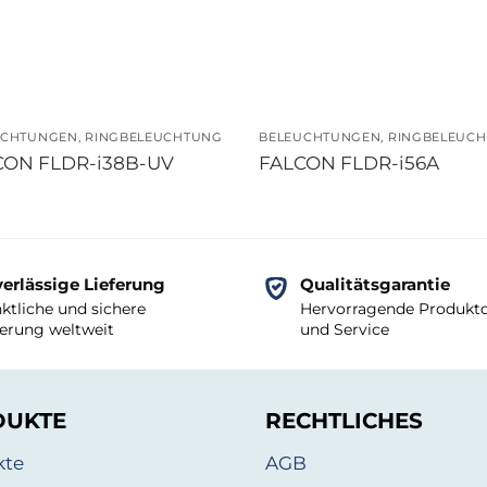
UCHTUNGEN
,
RINGBELEUCHTUNG
BELEUCHTUNGEN
,
RINGBELEUC
CON FLDR-i38B-UV
FALCON FLDR-i56A
erlässige Lieferung
Qualitätsgarantie
ktliche und sichere
Hervorragende Produktq
ferung weltweit
und Service
DUKTE
RECHTLICHES
kte
AGB