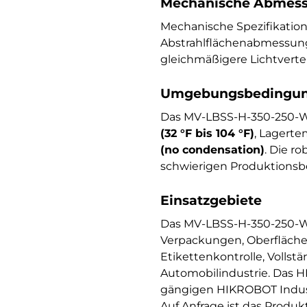
Mechanische Abmess
Mechanische Spezifikati
Abstrahlflächenabmessun
gleichmäßigere Lichtverte
Umgebungsbedingung
Das MV-LBSS-H-350-250-W 
(32 °F bis 104 °F)
, Lagert
(no condensation)
. Die r
schwierigen Produktionsb
Einsatzgebiete
Das MV-LBSS-H-350-250-W 
Verpackungen, Oberflächen
Etikettenkontrolle, Vollst
Automobilindustrie. Das H
gängigen HIKROBOT Indust
Auf Anfrage ist das Produ