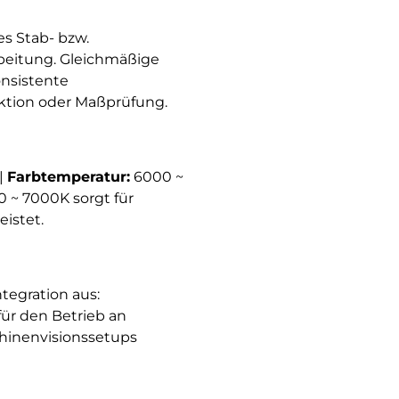
es Stab- bzw.
rbeitung. Gleichmäßige
onsistente
ektion oder Maßprüfung.
|
Farbtemperatur:
6000 ~
 ~ 7000K sorgt für
istet.
tegration aus:
 für den Betrieb an
chinenvisionssetups