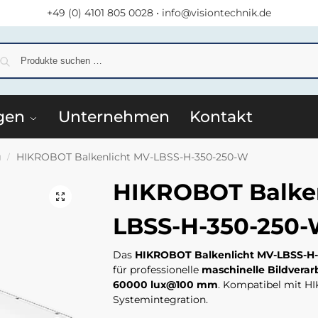
+49 (0) 4101 805 0028
•
info@visiontechnik.de
S
gen
Unternehmen
Kontakt
g
HIKROBOT Balkenlicht MV-LBSS-H-350-250-W
/
HIKROBOT Balken
LBSS-H-350-250
Das
HIKROBOT Balkenlicht MV-LBSS-H
für professionelle
maschinelle Bildverar
60000 lux@100 mm
. Kompatibel mit H
Systemintegration.