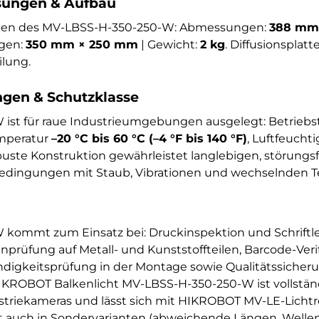
ungen & Aufbau
onen des MV-LBSS-H-350-250-W: Abmessungen:
388 mm
gen:
350 mm × 250 mm
| Gewicht:
2 kg
. Diffusionsplatt
ilung.
en & Schutzklasse
ist für raue Industrieumgebungen ausgelegt: Betrieb
emperatur
–20 °C bis 60 °C (–4 °F bis 140 °F)
, Luftfeucht
obuste Konstruktion gewährleistet langlebigen, störungs
edingungen mit Staub, Vibrationen und wechselnden 
kommt zum Einsatz bei: Druckinspektion und Schriftle
prüfung auf Metall- und Kunststoffteilen, Barcode-Veri
ändigkeitsprüfung in der Montage sowie Qualitätssicheru
IKROBOT Balkenlicht MV-LBSS-H-350-250-W ist vollständ
riekameras und lässt sich mit HIKROBOT MV-LE-Lichtre
kt auch in Sondervarianten (abweichende Längen, Welle