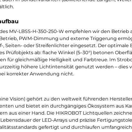
tlich.
aufbau
g des MV-LBSS-H-350-250-W empfehlen wir den Betrie
e-Betrieb, PWM-Dimmung und externe Triggerung ermögl
, Seiten- oder Streifenlichter eingesetzt. Der optimale
s Prüfobjekts ab: flache Winkel (5–30°) betonen Oberfl
rgen für gleichmäßige Helligkeit und Farbtreue. Im St
zzeitig höhere Lichtintensität genutzt werden – dies v
ei korrekter Anwendung nicht.
ne Vision) gehört zu den weltweit führenden Herstelle
nten und bietet ein durchgängiges Ökosystem aus Kam
lern aus einer Hand. Die HIKROBOT Lichtquellen zeichn
e Lebensdauer der LED-Arrays und präzise Fertigungstole
itätsstandards gefertigt und durchlaufen umfangreich