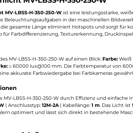
nlicht MV-LBSS-H-350-250-W
ht MV-LBSS-H-350-250-W
ist eine leistungsstarke, weiß
eare Beleuchtungsaufgaben in der maschinellen Bildvera
 die gesamte Länge eliminiert Hotspots und sorgt für k
b für Farbdifferenzierung, Texturerkennung, Druckinsp
des MV-LBSS-H-350-250-W auf einen Blick:
Farbe:
Weiß 
ke:
≥ 60000 lux@100 mm. Die Farbtemperatur von 6000
s eine akkurate Farbwiedergabe bei Farbkameras gewährle
tionen
as MV-LBSS-H-350-250-W durch Effizienz und einfache In
 W
| Anschlusstyp:
12M-2A
| Kabellänge:
1 m
. Das Licht ist
rn optimiert und lässt sich direkt in bestehende Mas