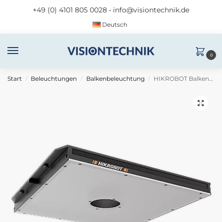
+49 (0) 4101 805 0028
•
info@visiontechnik.de
Deutsch
0
Start
Beleuchtungen
Balkenbeleuchtung
HIKROBOT Balkenlicht MV-LBES-H-200-200-W
/
/
/