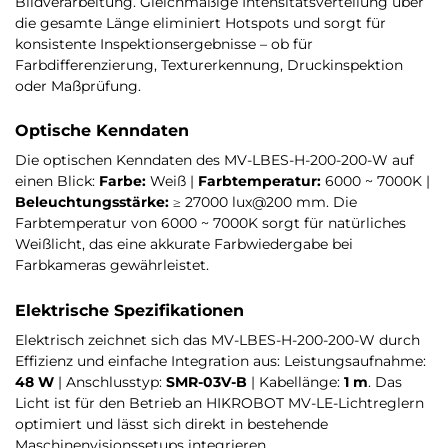
Bildverarbeitung. Gleichmäßige Intensitätsverteilung über
die gesamte Länge eliminiert Hotspots und sorgt für
konsistente Inspektionsergebnisse – ob für
Farbdifferenzierung, Texturerkennung, Druckinspektion
oder Maßprüfung.
Optische Kenndaten
Die optischen Kenndaten des MV-LBES-H-200-200-W auf
einen Blick:
Farbe:
Weiß |
Farbtemperatur:
6000 ~ 7000K |
Beleuchtungsstärke:
≥ 27000 lux@200 mm. Die
Farbtemperatur von 6000 ~ 7000K sorgt für natürliches
Weißlicht, das eine akkurate Farbwiedergabe bei
Farbkameras gewährleistet.
Elektrische Spezifikationen
Elektrisch zeichnet sich das MV-LBES-H-200-200-W durch
Effizienz und einfache Integration aus: Leistungsaufnahme:
48 W
| Anschlusstyp:
SMR-03V-B
| Kabellänge:
1 m
. Das
Licht ist für den Betrieb an HIKROBOT MV-LE-Lichtreglern
optimiert und lässt sich direkt in bestehende
Maschinenvisionssetups integrieren.