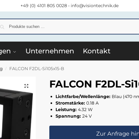
+49 (0) 4101 805 0028
•
info@visiontechnik.de
S
gen
Unternehmen
Kontakt
ng
FALCON F2DL-Si105x15-B
/
FALCON F2DL-Si1
Lichtfarbe/Wellenlänge:
Blau (470 n
Stromstärke:
0.18 A
Leistung:
4.32 W
Spannung:
24 V
Zur Anfrage hi