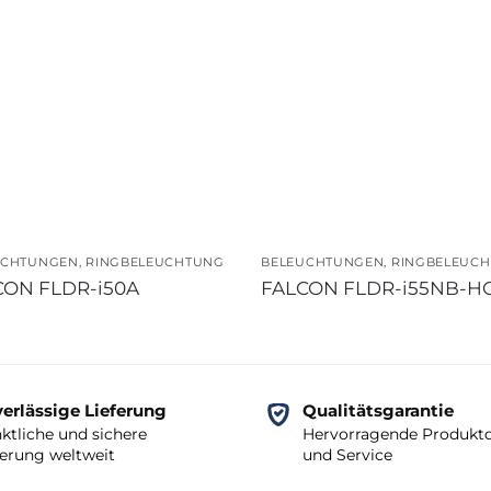
UCHTUNGEN
,
RINGBELEUCHTUNG
BELEUCHTUNGEN
,
RINGBELEUC
CON FLDR-i50A
FALCON FLDR-i55NB-H
erlässige Lieferung
Qualitätsgarantie
ktliche und sichere
Hervorragende Produktq
ferung weltweit
und Service