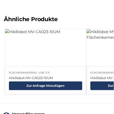
Ähnliche Produkte
FLÄCHENKAMERAS
,
USB 3.0
FLÄCHENKAME
HikRobot MV-CA023-10UM
HikRobot MV
Zur Anfrage hinzufügen
Zur