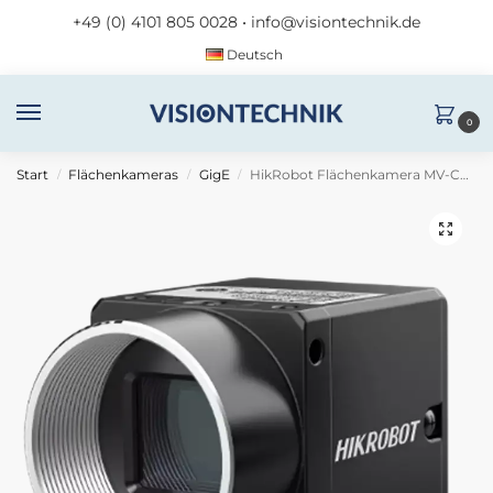
+49 (0) 4101 805 0028
•
info@visiontechnik.de
Deutsch
0
Start
Flächenkameras
GigE
HikRobot Flächenkamera MV-CH120-60UC V5
/
/
/