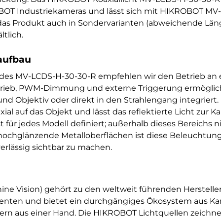
BOT Industriekameras und lässt sich mit HIKROBOT MV-
t das Produkt auch in Sondervarianten (abweichende Lä
tlich.
aufbau
 des MV-LCDS-H-30-30-R empfehlen wir den Betrieb a
etrieb, PWM-Dimmung und externe Triggerung ermöglicht
d Objektiv oder direkt in den Strahlengang integriert.
xial auf das Objekt und lässt das reflektierte Licht zur 
t für jedes Modell definiert; außerhalb dieses Bereichs
hochglänzende Metalloberflächen ist diese Beleuchtungs
erlässig sichtbar zu machen.
ne Vision) gehört zu den weltweit führenden Herstelle
nten und bietet ein durchgängiges Ökosystem aus Kam
lern aus einer Hand. Die HIKROBOT Lichtquellen zeichn