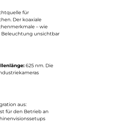
ichtquelle für
hen. Der koaxiale
lächenmerkmale – wie
er Beleuchtung unsichtbar
llenlänge:
625 nm. Die
Industriekameras
ration aus:
 ist für den Betrieb an
chinenvisionssetups