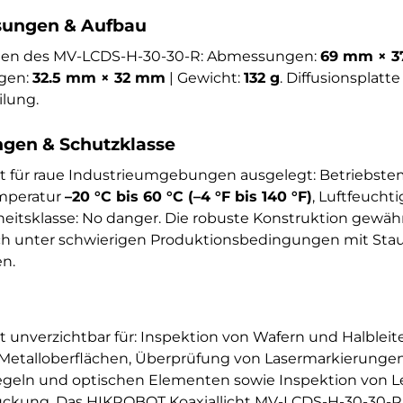
ungen & Aufbau
onen des MV-LCDS-H-30-30-R: Abmessungen:
69 mm × 3
gen:
32.5 mm × 32 mm
| Gewicht:
132 g
. Diffusionsplatte
ilung.
en & Schutzklasse
t für raue Industrieumgebungen ausgelegt: Betriebst
emperatur
–20 °C bis 60 °C (–4 °F bis 140 °F)
, Luftfeucht
rheitsklasse: No danger. Die robuste Konstruktion gewähr
ch unter schwierigen Produktionsbedingungen mit Stau
n.
 unverzichtbar für: Inspektion von Wafern und Halblei
n Metalloberflächen, Überprüfung von Lasermarkierunge
iegeln und optischen Elementen sowie Inspektion von Le
ückung. Das HIKROBOT Koaxiallicht MV-LCDS-H-30-30-R i