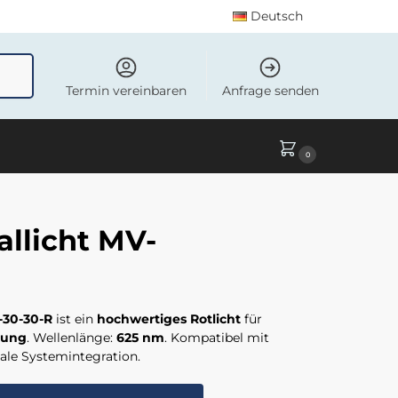
Deutsch
uchen
Termin vereinbaren
Anfrage senden
0
llicht MV-
-30-30-R
ist ein
hochwertiges Rotlicht
für
tung
. Wellenlänge:
625 nm
. Kompatibel mit
le Systemintegration.