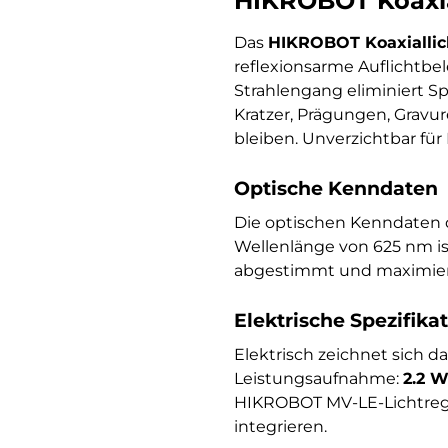
HIKROBOT Koaxia
Das
HIKROBOT Koaxiallic
reflexionsarme Auflichtbe
Strahlengang eliminiert S
Kratzer, Prägungen, Gravu
bleiben. Unverzichtbar für 
Optische Kenndaten
Die optischen Kenndaten 
Wellenlänge von 625 nm i
abgestimmt und maximiert
Elektrische Spezifika
Elektrisch zeichnet sich d
Leistungsaufnahme:
2.2 
HIKROBOT MV-LE-Lichtregle
integrieren.