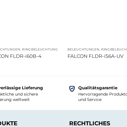
UCHTUNGEN
,
RINGBELEUCHTUNG
BELEUCHTUNGEN
,
RINGBELEUC
CON FLDR-i60B-4
FALCON FLDR-i56A-UV
erlässige Lieferung
Qualitätsgarantie
ktliche und sichere
Hervorragende Produktq
ferung weltweit
und Service
DUKTE
RECHTLICHES