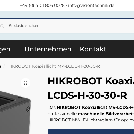
+49 (0) 4101 805 0028
•
info@visiontechnik.de
S
gen
Unternehmen
Kontakt
g
HIKROBOT Koaxiallicht MV-LCDS-H-30-30-R
/
HIKROBOT Koaxia
LCDS-H-30-30-R
Das
HIKROBOT Koaxiallicht MV-LCDS-H
professionelle
maschinelle Bildverarbei
HIKROBOT MV-LE-Lichtreglern für optima