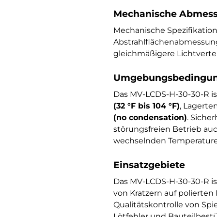
Mechanische Abmess
Mechanische Spezifikati
Abstrahlflächenabmessun
gleichmäßigere Lichtverte
Umgebungsbedingung
Das MV-LCDS-H-30-30-R is
(32 °F bis 104 °F)
, Lagert
(no condensation)
. Siche
störungsfreien Betrieb au
wechselnden Temperature
Einsatzgebiete
Das MV-LCDS-H-30-30-R ist
von Kratzern auf polierte
Qualitätskontrolle von Sp
Lötfehler und Bauteilbest