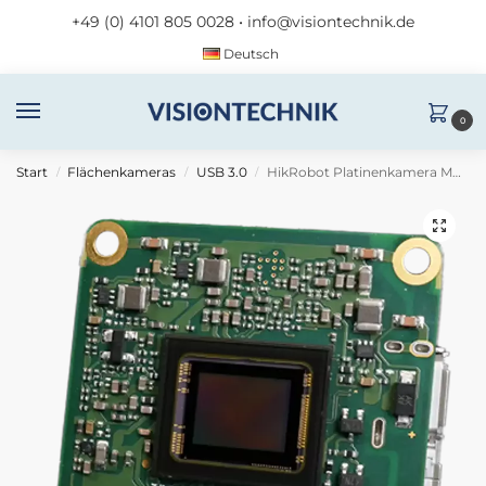
+49 (0) 4101 805 0028
•
info@visiontechnik.de
Deutsch
0
Start
Flächenkameras
USB 3.0
HikRobot Platinenkamera MV-CB060-10UM-B
/
/
/