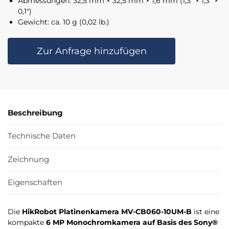
Abmessungen: 32,5 mm × 32,5 mm × 1,6 mm (1,3″ × 1,3″ ×
0,1″)
Gewicht: ca. 10 g (0,02 lb.)
Zur Anfrage hinzufügen
Beschreibung
Technische Daten
Zeichnung
Eigenschaften
Die
HikRobot Platinenkamera MV-CB060-10UM-B
ist eine
kompakte
6 MP Monochromkamera auf Basis des Sony®