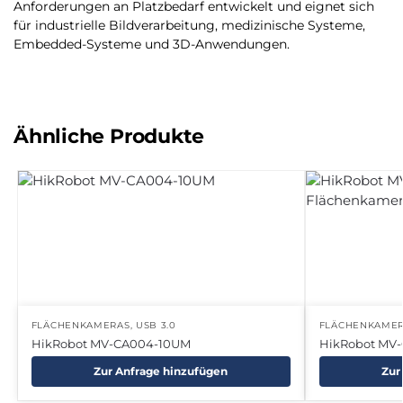
Anforderungen an Platzbedarf entwickelt und eignet sich
für industrielle Bildverarbeitung, medizinische Systeme,
Embedded-Systeme und 3D-Anwendungen.
Ähnliche Produkte
FLÄCHENKAMERAS
,
USB 3.0
FLÄCHENKAME
HikRobot MV-CA004-10UM
HikRobot MV-
Zur Anfrage hinzufügen
Zur