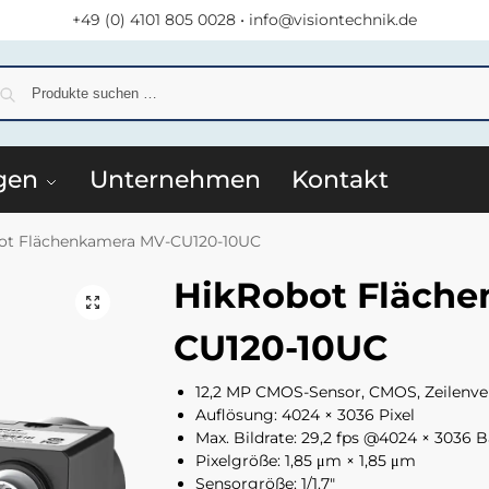
+49 (0) 4101 805 0028
•
info@visiontechnik.de
S
gen
Unternehmen
Kontakt
ot Flächenkamera MV-CU120-10UC
HikRobot Fläch
CU120-10UC
12,2 MP CMOS-Sensor, CMOS, Zeilenve
Auflösung: 4024 × 3036 Pixel
Max. Bildrate: 29,2 fps @4024 × 3036 
Pixelgröße: 1,85 μm × 1,85 μm
Sensorgröße: 1/1.7″