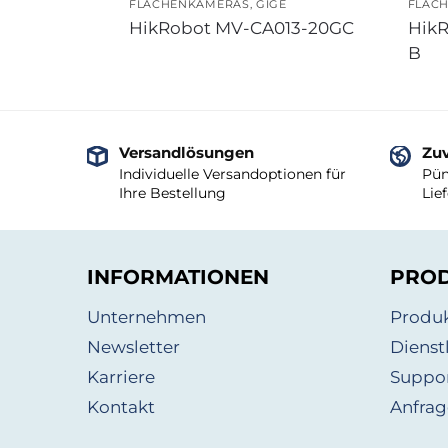
FLÄCHENKAMERAS
,
GIGE
FLÄC
HikRobot MV-CA013-20GC
Hik
B
Versandlösungen
Zuv
Individuelle Versandoptionen für
Pün
Ihre Bestellung
Lie
INFORMATIONEN
PRO
Unternehmen
Produ
Newsletter
Dienst
Karriere
Suppo
Kontakt
Anfrag