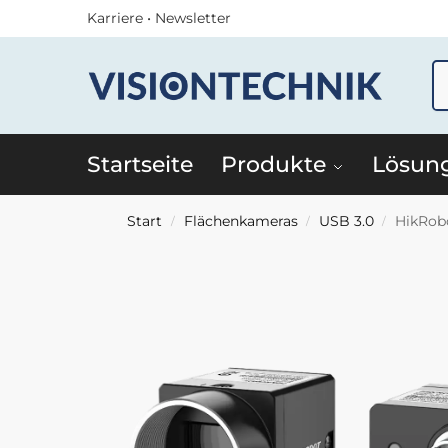
Karriere
•
Newsletter
Startseite
Produkte
Lösun
Start
Flächenkameras
USB 3.0
HikRob
/
/
/