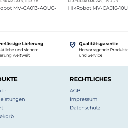
HENKAMERAS
,
USB 3.0
FLÄCHENKAMERAS
,
USB 3.0
Robot MV-CA013-AOUC-
HikRobot MV-CA016-10
erlässige Lieferung
Qualitätsgarantie
ktliche und sichere
Hervorragende Produktq
ferung weltweit
und Service
DUKTE
RECHTLICHES
kte
AGB
leistungen
Impressum
rt
Datenschutz
ekorb