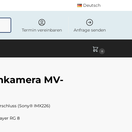
Deutsch
uchen
Termin vereinbaren
Anfrage senden
0
enkamera MV-
rschluss (Sony® IMX226)
Bayer RG 8