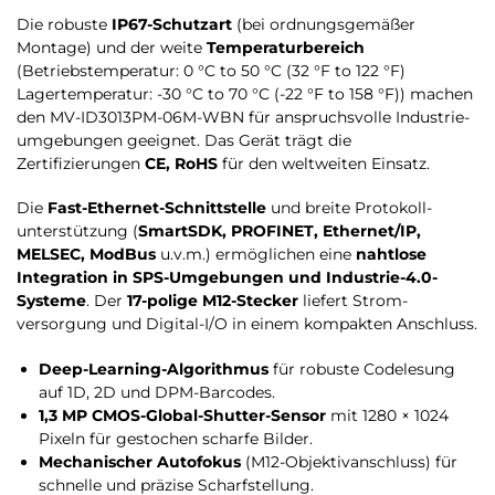
Die robuste
IP67-Schutzart
(bei ordnungsgemäßer
Montage) und der weite
Temperaturbereich
(Betriebstemperatur: 0 °C to 50 °C (32 °F to 122 °F)
Lagertemperatur: -30 °C to 70 °C (-22 °F to 158 °F)) machen
den MV-ID3013PM-06M-WBN für anspruchs­volle Industrie­
umgebungen geeignet. Das Gerät trägt die
Zertifizierungen
CE, RoHS
für den weltweiten Einsatz.
Die
Fast-Ethernet-Schnittstelle
und breite Protokoll­
unterstützung (
SmartSDK, PROFINET, Ethernet/IP,
MELSEC, ModBus
u.v.m.) ermöglichen eine
nahtlose
Integration in SPS-Umgebungen und Industrie-4.0-
Systeme
. Der
17-polige M12-Stecker
liefert Strom­
versorgung und Digital-I/O in einem kompakten Anschluss.
Deep-Learning-Algorithmus
für robuste Codelesung
auf 1D, 2D und DPM-Barcodes.
1,3 MP CMOS-Global-Shutter-Sensor
mit 1280 × 1024
Pixeln für gestochen scharfe Bilder.
Mechanischer Autofokus
(M12-Objektivanschluss) für
schnelle und präzise Scharfstellung.