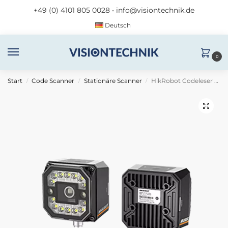
+49 (0) 4101 805 0028
•
info@visiontechnik.de
Deutsch
0
Start
Code Scanner
Stationäre Scanner
HikRobot Codeleser MV-ID3013PM-06M-WBN
/
/
/