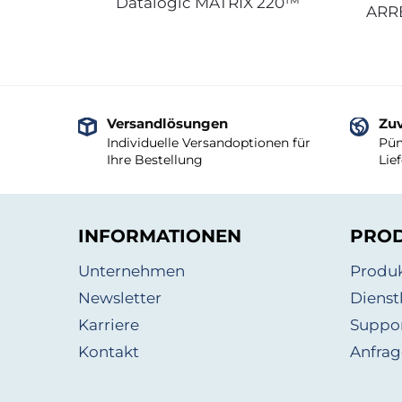
Datalogic MATRIX 220™
ARRB
Versandlösungen
Zuv
Individuelle Versandoptionen für
Pün
Ihre Bestellung
Lie
INFORMATIONEN
PRO
Unternehmen
Produ
Newsletter
Dienst
Karriere
Suppo
Kontakt
Anfrag