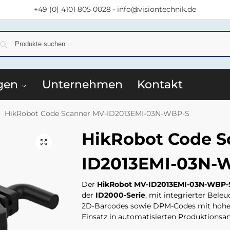
+49 (0) 4101 805 0028
•
info@visiontechnik.de
S
gen
Unternehmen
Kontakt
HikRobot Code Scanner MV-ID2013EMI-03N-WBP-S
/
HikRobot Code S
ID2013EMI-03N-
Der
HikRobot MV-ID2013EMI-03N-WBP-
der
ID2000-Serie
, mit integrierter Bele
2D-Barcodes sowie DPM-Codes mit hoher 
Einsatz in automatisierten Produktionsa