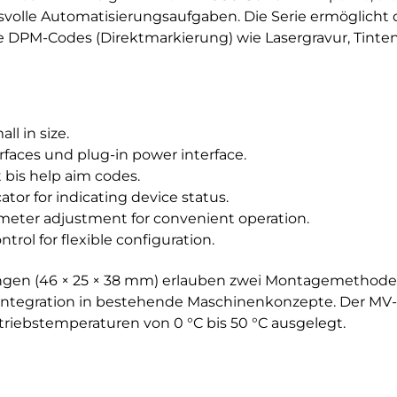
svolle Automatisierungsaufgaben. Die Serie ermöglicht 
 DPM-Codes (Direktmarkierung) wie Lasergravur, Tinte
l in size.
rfaces und plug-in power interface.
 bis help aim codes.
tor for indicating device status.
meter adjustment for convenient operation.
trol for flexible configuration.
n (46 × 25 × 38 mm) erlauben zwei Montagemethoden (
 Integration in bestehende Maschinenkonzepte. Der MV
triebstemperaturen von 0 °C bis 50 °C ausgelegt.