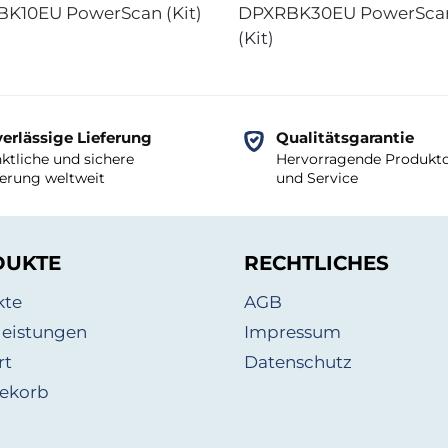
K10EU PowerScan (Kit)
DPXRBK30EU PowerSca
(Kit)
erlässige Lieferung
Qualitätsgarantie
ktliche und sichere
Hervorragende Produktq
ferung weltweit
und Service
DUKTE
RECHTLICHES
kte
AGB
leistungen
Impressum
rt
Datenschutz
ekorb