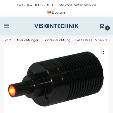
+49 (0) 4101 805 0028
•
info@visiontechnik.de
Deutsch
0
Start
Beleuchtungen
Spotbeleuchtung
FALCON FHLV-Si27N2-W24-STROBE
/
/
/