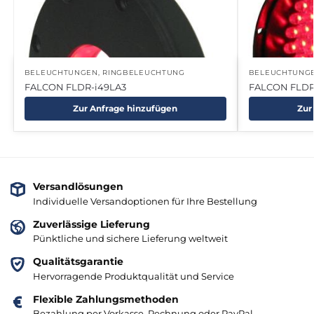
BELEUCHTUNGEN
,
RINGBELEUCHTUNG
BELEUCHTUNG
FALCON FLDR-i49LA3
FALCON FLDR
Zur Anfrage hinzufügen
Zur
Versandlösungen
Individuelle Versandoptionen für Ihre Bestellung
Zuverlässige Lieferung
Pünktliche und sichere Lieferung weltweit
Qualitätsgarantie
Hervorragende Produktqualität und Service
Flexible Zahlungsmethoden
Bezahlung per Vorkasse, Rechnung oder PayPal