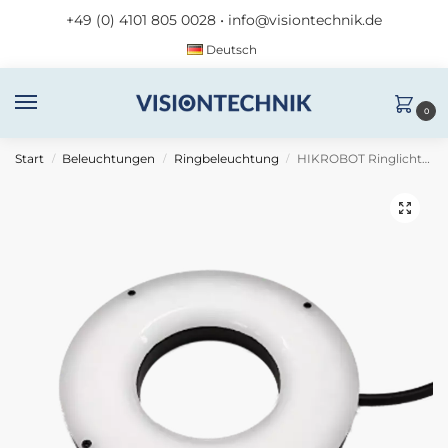
+49 (0) 4101 805 0028
•
info@visiontechnik.de
Deutsch
0
Start
Beleuchtungen
Ringbeleuchtung
HIKROBOT Ringlicht MV-LRDS-H-95-0-B2
/
/
/