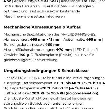
4 W
| Anschlusstyp:
SMR-03V-B
| Kabellänge:
1 m
. Das Licht
ist für den Betrieb an HIKROBOT MV-LE-Lichtreglern
optimiert und lässt sich direkt in bestehende
Maschinenvisionssetups integrieren.
Mechanische Abmessungen & Aufbau
Mechanische Spezifikationen des MV-LRDS-H-95-0-B2:
Abmessungen:
Φ95 mm × 15 mm
| Außenmaße:
Φ95 mm
|
Bohrungsdurchmesser:
Φ60 mm
|
Abstrahlflächenabmessungen:
Φ70 mm
| LED-Reihen:
1
|
Gewicht:
140 g
. Diffusionsplatte (PMMA) inklusive für
gleichmäßigere Lichtverteilung.
Umgebungsbedingungen & Schutzklasse
Das MV-LRDS-H-95-0-B2 ist für raue Industrieumgebungen
ausgelegt: Betriebstemperatur
0 °C bis 40 °C (32 °F bis 104
°F)
, Lagertemperatur
–20 °C bis 60 °C (–4 °F bis 140 °F)
,
Luftfeuchtigkeit
20% RH to 90% RH (no condensation)
.
Die robuste Konstruktion gewährleistet langlebigen,
störungsfreien Betrieb auch unter schwierigen
Produktionsbedingungen mit Staub, Vibrationen und