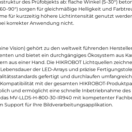
struktur des Prüfobjekts ab: flache Winkel (5–30°) bet
l (60–90°) sorgen für gleichmäßige Helligkeit und Farbt
 für kurzzeitig höhere Lichtintensität genutzt werden 
ei korrekter Anwendung nicht.
ne Vision) gehört zu den weltweit führenden Herstelle
nten und bietet ein durchgängiges Ökosystem aus Kam
lern aus einer Hand. Die HIKROBOT Lichtquellen zeichn
e Lebensdauer der LED-Arrays und präzise Fertigungstole
itätsstandards gefertigt und durchlaufen umfangreich
e Kompatibilität mit der gesamten HIKROBOT-Produktpal
blich und ermöglicht eine schnelle Inbetriebnahme des
ie das MV-LLDS-H-800-30-IR940 mit kompetenter Fachbe
 Support für Ihre Bildverarbeitungsapplikation.