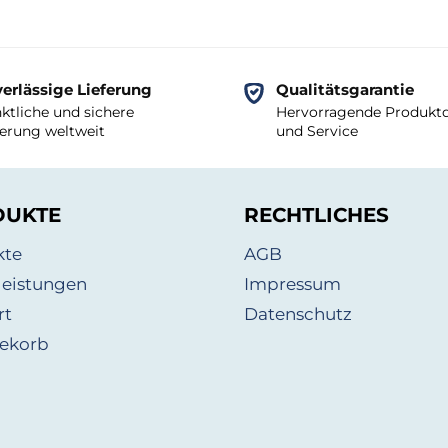
erlässige Lieferung
Qualitätsgarantie
ktliche und sichere
Hervorragende Produktq
ferung weltweit
und Service
DUKTE
RECHTLICHES
kte
AGB
leistungen
Impressum
rt
Datenschutz
ekorb