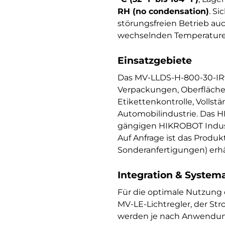
RH (no condensation)
. S
störungsfreien Betrieb au
wechselnden Temperature
Einsatzgebiete
Das MV-LLDS-H-800-30-IR9
Verpackungen, Oberflächen
Etikettenkontrolle, Vollst
Automobilindustrie. Das H
gängigen HIKROBOT Indust
Auf Anfrage ist das Produ
Sonderanfertigungen) erhäl
Integration & System
Für die optimale Nutzun
MV-LE-Lichtregler, der St
werden je nach Anwendung a