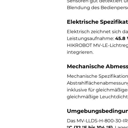
Sensoren gut detektiert u
Blendung des Bedienperso
Elektrische Spezifika
Elektrisch zeichnet sich 
Leistungsaufnahme:
45.8
HIKROBOT MV-LE-Lichtregle
integrieren.
Mechanische Abmess
Mechanische Spezifikati
Abstrahlflächenabmessun
inklusive für gleichmäßig
gleichmäßige Leuchtdichte
Umgebungsbedingung
Das MV-LLDS-H-800-30-IR9
°C (32 °F bis 104 °F)
, Lage