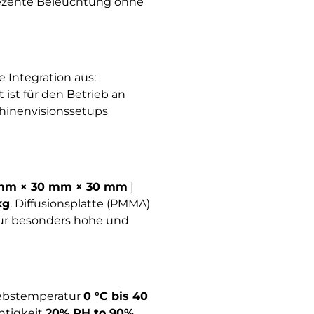
 dezente Beleuchtung ohne
 Integration aus:
t ist für den Betrieb an
chinenvisionssetups
mm × 30 mm × 30 mm
|
kg
. Diffusionsplatte (PMMA)
 für besonders hohe und
iebstemperatur
0 °C bis 40
chtigkeit
20% RH to 90%