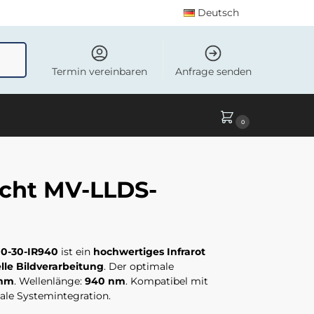
Deutsch
uchen
Termin vereinbaren
Anfrage senden
0
cht MV-LLDS-
0-30-IR940
ist ein
hochwertiges Infrarot
le Bildverarbeitung
. Der optimale
 mm
. Wellenlänge:
940 nm
. Kompatibel mit
le Systemintegration.