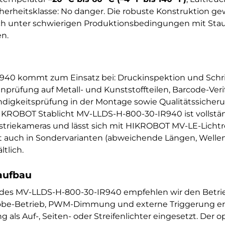
icherheitsklasse: No danger. Die robuste Konstruktion ge
ch unter schwierigen Produktionsbedingungen mit Stau
n.
40 kommt zum Einsatz bei: Druckinspektion und Schrif
prüfung auf Metall- und Kunststoffteilen, Barcode-Veri
ändigkeitsprüfung in der Montage sowie Qualitätssicheru
IKROBOT Stablicht MV-LLDS-H-800-30-IR940 ist vollstän
riekameras und lässt sich mit HIKROBOT MV-LE-Lichtre
kt auch in Sondervarianten (abweichende Längen, Welle
tlich.
aufbau
g des MV-LLDS-H-800-30-IR940 empfehlen wir den Betr
robe-Betrieb, PWM-Dimmung und externe Triggerung erm
ls Auf-, Seiten- oder Streifenlichter eingesetzt. Der o