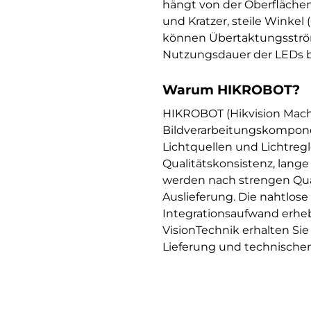
hängt von der Oberflächen
und Kratzer, steile Winke
können Übertaktungsströme
Nutzungsdauer der LEDs b
Warum HIKROBOT?
HIKROBOT (Hikvision Machi
Bildverarbeitungskompone
Lichtquellen und Lichtreg
Qualitätskonsistenz, lang
werden nach strengen Qual
Auslieferung. Die nahtlos
Integrationsaufwand erhe
VisionTechnik erhalten S
Lieferung und technischem