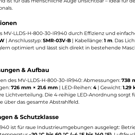
nd ist für das menschliche Auge unsichtbar – ideal für
nals.
tionen
das MV-LLDS-H-800-30-IR940 durch Effizienz und einfache
 W
| Anschlusstyp:
SMR-03V-B
| Kabellänge:
1 m
. Das Lich
rn optimiert und lässt sich direkt in bestehende Mas
ungen & Aufbau
onen des MV-LLDS-H-800-30-IR940: Abmessungen:
738 
gen:
726 mm × 21.6 mm
| LED-Reihen:
4
| Gewicht:
1.29 
ere Lichtverteilung. Die 4-reihige LED-Anordnung sorgt
 über das gesamte Abstrahlfeld.
en & Schutzklasse
40 ist für raue Industrieumgebungen ausgelegt: Betr
rtemperatur
–20 °C bis 60 °C (–4 °F bis 140 °F)
, Luftfeu