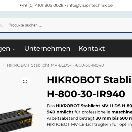
+49 (0) 4101 805 0028
•
info@visiontechnik.de
S
gen
Unternehmen
Kontakt
g
HIKROBOT Stablicht MV-LLDS-H-800-30-IR940
/
HIKROBOT Stabli
H-800-30-IR940
Das
HIKROBOT Stablicht MV-LLDS-H-80
940 nmlicht
für professionelle
maschinel
Arbeitsabstand beträgt
30 mm bis 500
HIKROBOT MV-LE-Lichtreglern für optima