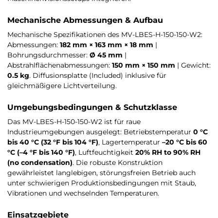
Mechanische Abmessungen & Aufbau
Mechanische Spezifikationen des MV-LBES-H-150-150-W2:
Abmessungen:
182 mm × 163 mm × 18 mm
|
Bohrungsdurchmesser:
Ø 45 mm
|
Abstrahlflächenabmessungen:
150 mm × 150 mm
| Gewicht:
0.5 kg
. Diffusionsplatte (Included) inklusive für
gleichmäßigere Lichtverteilung.
Umgebungsbedingungen & Schutzklasse
Das MV-LBES-H-150-150-W2 ist für raue
Industrieumgebungen ausgelegt: Betriebstemperatur
0 °C
bis 40 °C (32 °F bis 104 °F)
, Lagertemperatur
–20 °C bis 60
°C (–4 °F bis 140 °F)
, Luftfeuchtigkeit
20% RH to 90% RH
(no condensation)
. Die robuste Konstruktion
gewährleistet langlebigen, störungsfreien Betrieb auch
unter schwierigen Produktionsbedingungen mit Staub,
Vibrationen und wechselnden Temperaturen.
Einsatzgebiete