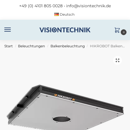
+49 (0) 4101 805 0028
•
info@visiontechnik.de
Deutsch
0
Start
Beleuchtungen
Balkenbeleuchtung
HIKROBOT Balkenlicht MV-LBES-H-150-150-W2
/
/
/