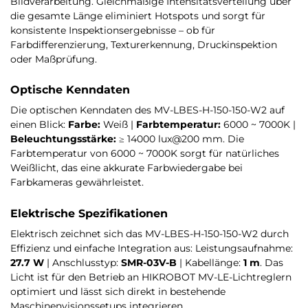
Bildverarbeitung. Gleichmäßige Intensitätsverteilung über
die gesamte Länge eliminiert Hotspots und sorgt für
konsistente Inspektionsergebnisse – ob für
Farbdifferenzierung, Texturerkennung, Druckinspektion
oder Maßprüfung.
Optische Kenndaten
Die optischen Kenndaten des MV-LBES-H-150-150-W2 auf
einen Blick:
Farbe:
Weiß |
Farbtemperatur:
6000 ~ 7000K |
Beleuchtungsstärke:
≥ 14000 lux@200 mm. Die
Farbtemperatur von 6000 ~ 7000K sorgt für natürliches
Weißlicht, das eine akkurate Farbwiedergabe bei
Farbkameras gewährleistet.
Elektrische Spezifikationen
Elektrisch zeichnet sich das MV-LBES-H-150-150-W2 durch
Effizienz und einfache Integration aus: Leistungsaufnahme:
27.7 W
| Anschlusstyp:
SMR-03V-B
| Kabellänge:
1 m
. Das
Licht ist für den Betrieb an HIKROBOT MV-LE-Lichtreglern
optimiert und lässt sich direkt in bestehende
Maschinenvisionssetups integrieren.