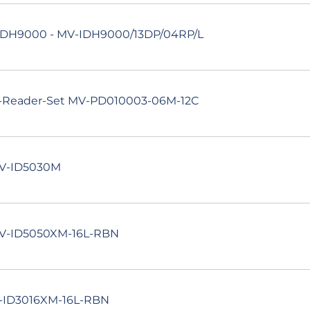
IDH9000 - MV-IDH9000/13DP/04RP/L
e-Reader-Set MV-PD010003-06M-12C
MV-ID5030M
MV-ID5050XM-16L-RBN
V-ID3016XM-16L-RBN