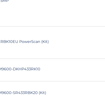
™ 5MP
RBK10EU PowerScan (Kit)
PM9600-DKHP433RK10
M9600-SR433RBK20 (Kit)