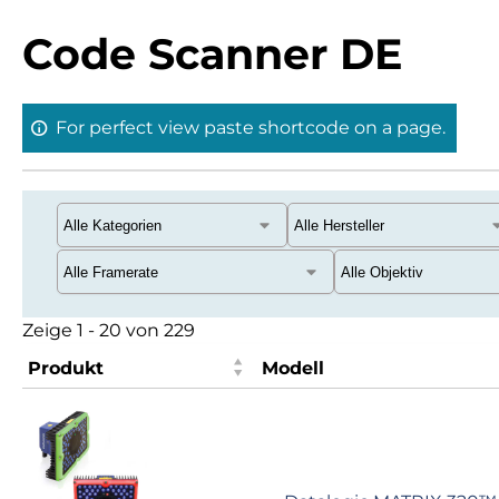
Code Scanner DE
For perfect view paste shortcode on a page.
Zeige 1 - 20 von 229
Produkt
Modell